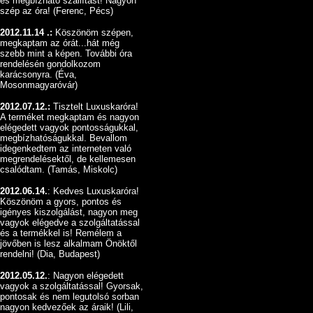
és megbízható szállítást! Nagyon
szép az óra! (Ferenc, Pécs)
2012.11.14 .:
Köszönöm szépen,
megkaptam az órát...hát még
szebb mint a képen. További óra
rendelésén gondolkozom
karácsonyra. (Éva,
Mosonmagyaróvár)
2012.07.12.:
Tisztelt Luxuskaróra!
A terméket megkaptam és nagyon
elégedett vagyok pontosságukkal,
megbízhatóságukkal. Bevallom
idegenkedtem az interneten való
megrendelésektől, de kellemesen
csalódtam. (Tamás, Miskolc)
2012.06.14.
: Kedves Luxuskaróra!
Köszönöm a gyors, pontos és
igényes kiszolgálást, nagyon meg
vagyok elégedve a szolgáltatással
és a termékkel is! Remélem a
jövőben is lesz alkalmam Önöktől
rendelni! (Dia, Budapest)
2012.05.12.
: Nagyon elégedett
vagyok a szolgáltatással! Gyorsak,
pontosak és nem legutolsó sorban
nagyon kedvezőek az áraik! (Lili,