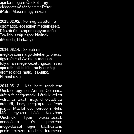
ajanlani fogom Önöket. Egy
elégedett vásárló: ****** Péter
(Péter, Mosonmagyaróvár)
2015.02.02.:
Nemrég átvettem a
csomagot, épségben megérkezett.
Köszönöm szépen nagyon szép.
További szép napot kivánok!
(Melinda, Harkány)
2014.08.14.:
Szeretném
megköszönni a gördülékeny, precíz
ügyintézést! Az óra a mai nap
folyamán megérkezett, igazán szép
ajándék lett belőle, mely sokáig
örömet okoz majd. :) (Anikó,
Himesháza)
2014.05.12.
: Két hete rendeltem
Önöktől egy női Armani Ceramica
órát a feleségemnek. Látniuk kellett
volna az arcát, majd el olvadt az
örömtől, hogy megkapta a fehér
párját. Másfél éve keresem Neki.
Még egyszer hálás Köszönet
Önöknek. Ilyen precízítással,
odaadással és probléma
megoldással régen találkoztam,
pedig sokszor rendelek interneten