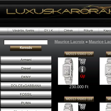
Maurice Lacroix
»
Maurice Lac
MI2023-SS002-120
MI
Új!
230.000 Ft
MI2012-SS002-110
MI