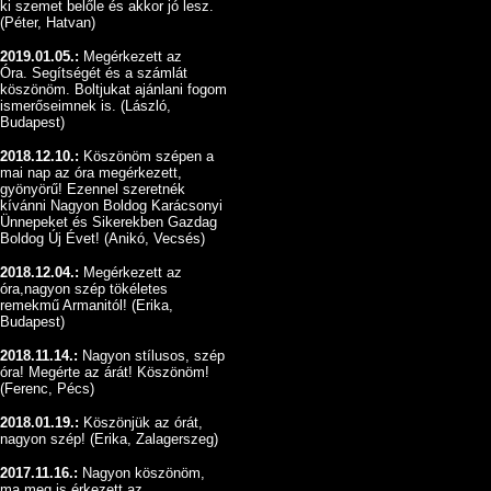
ki szemet belőle és akkor jó lesz.
(Péter, Hatvan)
2019.01.05.:
Megérkezett az
Óra.
Segítségét és a számlát
köszönöm.
Boltjukat ajánlani fogom
ismerőseimnek is. (László,
Budapest)
2018.12.10.:
Köszönöm szépen a
mai nap az óra megérkezett,
gyönyörű!
Ezennel szeretnék
kívánni Nagyon Boldog Karácsonyi
Ünnepeket és Sikerekben Gazdag
Boldog Új Évet! (Anikó, Vecsés)
2018.12.04.:
Megérkezett az
óra,nagyon szép tökéletes
remekmű Armanitól! (Erika,
Budapest)
2018.11.14.:
Nagyon stílusos, szép
óra! Megérte az árát! Köszönöm!
(Ferenc, Pécs)
2018.01.19.:
Köszönjük az órát,
nagyon szép! (Erika, Zalagerszeg)
2017.11.16.:
Nagyon köszönöm,
ma meg is érkezett az