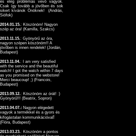
és elég problémás vevő vagyok.
Csak így tovább a jövőben és sok
sikert kívánok Önöknek! (András,
Siófok)
2014.01.15.
: Köszönöm! Nagyon
szép az óra! (Kamilla, Szakcs)
2013.11.15.
: Gyönyörű az óra,
nagyon szépen köszönöm!! A
jövőben is innen rendelek! (Jordán,
Budapest)
2013.11.04.
: I am very satisfied
with the service and the beautiful
watch! I got the watch within 7 days
as you promised on the webstore!
Merci beaucoup! ;) (Francois,
Budapest)
2013.09.12.
:
Köszönöm az órát! :)
Gyönyörű!!! (Beatrix, Sopron)
2013.04.07.:
Nagyon elégedett
vagyok a termékkel és a gyors és
!
kifogástalan kommunikációval
(Flóra, Budapest)
2013.03.23.
: Köszönöm a pontos