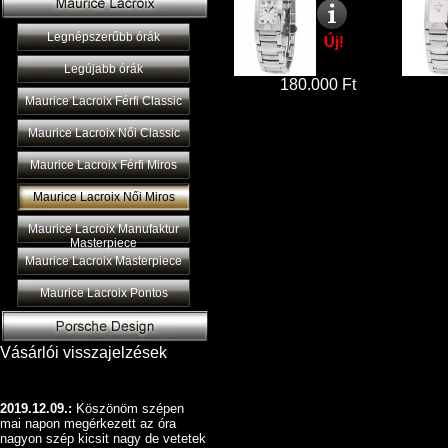
Legnépszerűbb órák
Új!
Legújabb órák
180.000 Ft
Maurice Lacroix Férfi Classic
Maurice Lacroix Női Classic
Maurice Lacroix Férfi Miros
Maurice Lacroix Női Miros
Maurice Lacroix Manufaktur
Masterpiece
Maurice Lacroix Masterpiece
Maurice Lacroix Pontos
Vásárlói visszajelzések
2019.12.09.:
Köszönöm szépen
mai napon megérkezett az óra
nagyon szép kicsit nagy de vetetek