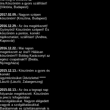
óra.Köszönöm a gyors szállítást!
(Viktória, Budapest)
2017.02.09.:
Nagyon szépen
köszönöm
!
(Krisztina, Budapest)
2016.12.29.:
Az óra megérkezett!
Gyönyörű!
Köszönöm szépen!! És
köszönöm a pontos, korrekt
tájékoztatást, szállítást!
(Andrea,
Kaposvár)
2016.12.22.:
Mai napon
megėrkezett az óra!!! Hálásan
köszönöm!!! Boldog Karácsonyt az
egėsz csapatnak!!!
(Beáta,
Nyíregyháza)
2015.12.13.:
Köszönöm a gyors és
korrekt
ügyintézésüket.Üdvözlettel:*****
László (László, Zalaegerszeg)
2015.02.13.:
Az óra a tegnapi nap
folyamán megérkezett. Köszönöm
a precíz kifogástalan
kiszolgálásukat. Nagyon elégedett
vagyok a szolgáltatásukkal.
Barátaimnak es üzlettársaimnak is