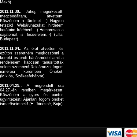
Makó)
2011.11.30.:
Juhéj, megérkezett,
megcsodáltam, átvettem!
Köszönöm a türelmet :-) Nagyon
tetszik! Webáruházukat hirdetem
barátaim körében! :-) Hamarosan a
sajátomat is lecserélem.:-) (Lilla,
Budapest)
2011.11.04.:
Az órát átvettem és
ezúton szeretném megköszönni a
korrekt és profi bánásmódot amit a
rendelésem kapcsán tanusítottak
velem szemben! Reklámozni fogom
ismerősi körömben Önöket.
(Miklós, Székesfehérvár)
2011.04.29.:
A megrendelt óra
04.27.-én rendben megérkezett.
Köszönöm a gyors és pontos
ügyintézést! Ajánlani fogom önöket
ismerőseimnek! (H. Jánosné, Baja)