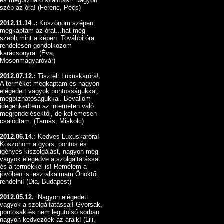
és megbízható szállítást! Nagyon
szép az óra! (Ferenc, Pécs)
2012.11.14 .:
Köszönöm szépen,
megkaptam az órát...hát még
szebb mint a képen. További óra
rendelésén gondolkozom
karácsonyra. (Éva,
Mosonmagyaróvár)
2012.07.12.:
Tisztelt Luxuskaróra!
A terméket megkaptam és nagyon
elégedett vagyok pontosságukkal,
megbízhatóságukkal. Bevallom
idegenkedtem az interneten való
megrendelésektől, de kellemesen
csalódtam. (Tamás, Miskolc)
2012.06.14.
: Kedves Luxuskaróra!
Köszönöm a gyors, pontos és
igényes kiszolgálást, nagyon meg
vagyok elégedve a szolgáltatással
és a termékkel is! Remélem a
jövőben is lesz alkalmam Önöktől
rendelni! (Dia, Budapest)
2012.05.12.
: Nagyon elégedett
vagyok a szolgáltatással! Gyorsak,
pontosak és nem legutolsó sorban
nagyon kedvezőek az áraik! (Lili,