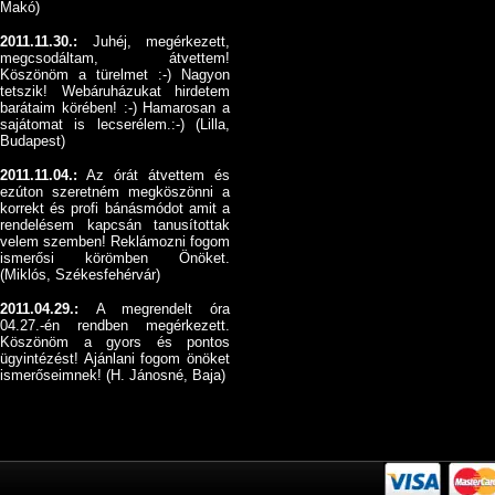
Makó)
2011.11.30.:
Juhéj, megérkezett,
megcsodáltam, átvettem!
Köszönöm a türelmet :-) Nagyon
tetszik! Webáruházukat hirdetem
barátaim körében! :-) Hamarosan a
sajátomat is lecserélem.:-) (Lilla,
Budapest)
2011.11.04.:
Az órát átvettem és
ezúton szeretném megköszönni a
korrekt és profi bánásmódot amit a
rendelésem kapcsán tanusítottak
velem szemben! Reklámozni fogom
ismerősi körömben Önöket.
(Miklós, Székesfehérvár)
2011.04.29.:
A megrendelt óra
04.27.-én rendben megérkezett.
Köszönöm a gyors és pontos
ügyintézést! Ajánlani fogom önöket
ismerőseimnek! (H. Jánosné, Baja)