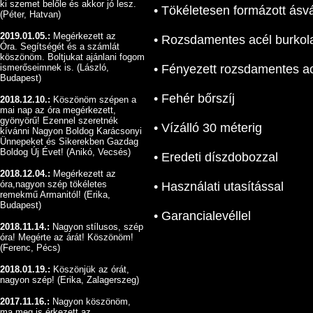
ki szemet belőle és akkor jó lesz.
• Tökéletesen formázott ásv
(Péter, Hatvan)
2019.01.05.:
Megérkezett az
• Rozsdamentes acél burkol
Óra.
Segítségét és a számlát
köszönöm.
Boltjukat ajánlani fogom
ismerőseimnek is. (László,
• Fényezett rozsdamentes ac
Budapest)
• Fehér bőrszíj
2018.12.10.:
Köszönöm szépen a
mai nap az óra megérkezett,
gyönyörű!
Ezennel szeretnék
• Vízálló 30 méterig
kívánni Nagyon Boldog Karácsonyi
Ünnepeket és Sikerekben Gazdag
Boldog Új Évet! (Anikó, Vecsés)
• Eredeti díszdobozzal
2018.12.04.:
Megérkezett az
óra,nagyon szép tökéletes
• Használati utasítással
remekmű Armanitól! (Erika,
Budapest)
• Garancialevéllel
2018.11.14.:
Nagyon stílusos, szép
óra! Megérte az árát! Köszönöm!
(Ferenc, Pécs)
2018.01.19.:
Köszönjük az órát,
nagyon szép! (Erika, Zalagerszeg)
2017.11.16.:
Nagyon köszönöm,
ma meg is érkezett az