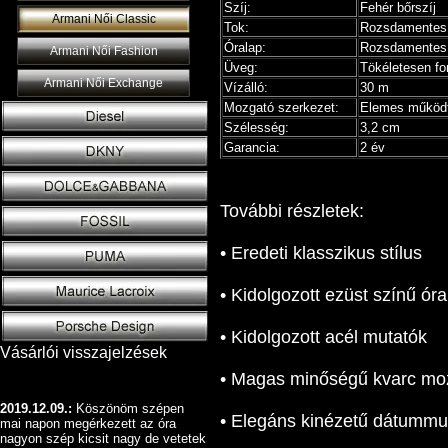
Szíj:
Fehér bőrszíj
Armani Női Classic
Tok:
Rozsdamentes 
Óralap:
Rozsdamentes 
Armani Női Fashion
Üveg:
Tökéletesen fo
Armani Női Exchange
Vízálló:
30 m
Mozgató szerkezet:
Elemes működt
Szélesség:
3,2 cm
Garancia:
2 év
További részletek:
• Eredeti klasszikus stílus
• Kidolgozott ezüst színű óra
• Kidolgozott acél mutatók
Vásárlói visszajelzések
• Magas minőségű kvarc mo
2019.12.09.:
Köszönöm szépen
• Elegáns kinézetű dátummu
mai napon megérkezett az óra
nagyon szép kicsit nagy de vetetek