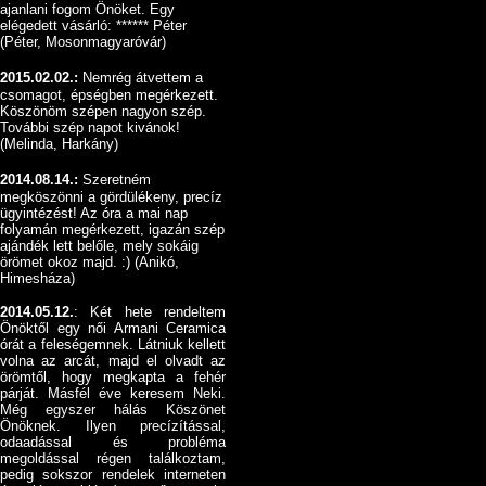
ajanlani fogom Önöket. Egy
elégedett vásárló: ****** Péter
(Péter, Mosonmagyaróvár)
2015.02.02.:
Nemrég átvettem a
csomagot, épségben megérkezett.
Köszönöm szépen nagyon szép.
További szép napot kivánok!
(Melinda, Harkány)
2014.08.14.:
Szeretném
megköszönni a gördülékeny, precíz
ügyintézést! Az óra a mai nap
folyamán megérkezett, igazán szép
ajándék lett belőle, mely sokáig
örömet okoz majd. :) (Anikó,
Himesháza)
2014.05.12.
: Két hete rendeltem
Önöktől egy női Armani Ceramica
órát a feleségemnek. Látniuk kellett
volna az arcát, majd el olvadt az
örömtől, hogy megkapta a fehér
párját. Másfél éve keresem Neki.
Még egyszer hálás Köszönet
Önöknek. Ilyen precízítással,
odaadással és probléma
megoldással régen találkoztam,
pedig sokszor rendelek interneten