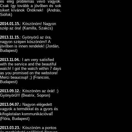
és elég problémás vevő vagyok.
Csak így tovább a jövőben és sok
sikert kívánok Önöknek! (András,
Siófok)
2014.01.15.
: Köszönöm! Nagyon
szép az óra! (Kamilla, Szakcs)
2013.11.15.
: Gyönyörű az óra,
nagyon szépen köszönöm!! A
jövőben is innen rendelek! (Jordán,
Budapest)
2013.11.04.
: I am very satisfied
with the service and the beautiful
watch! I got the watch within 7 days
as you promised on the webstore!
Merci beaucoup! ;) (Francois,
Budapest)
2013.09.12.
:
Köszönöm az órát! :)
Gyönyörű!!! (Beatrix, Sopron)
2013.04.07.:
Nagyon elégedett
vagyok a termékkel és a gyors és
!
kifogástalan kommunikációval
(Flóra, Budapest)
2013.03.23.
: Köszönöm a pontos