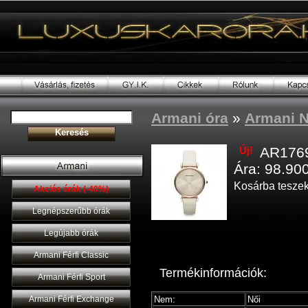
Armani óra
»
Armani N
Új!
AR176
Ára: 98.900
Kosárba tesze
Akciós órák (-40%)
Legnépszerűbb órák
Legújabb órák
Armani Férfi Classic
Termékinformációk:
Armani Férfi Sport
Armani Férfi Exchange
Nem:
Női