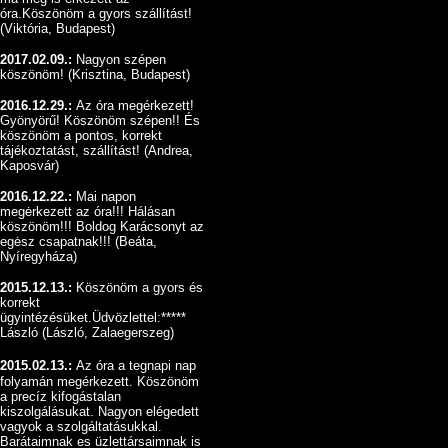
óra.Köszönöm a gyors szállítást!
(Viktória, Budapest)
2017.02.09.:
Nagyon szépen
köszönöm
!
(Krisztina, Budapest)
2016.12.29.:
Az óra megérkezett!
Gyönyörű!
Köszönöm szépen!! És
köszönöm a pontos, korrekt
tájékoztatást, szállítást!
(Andrea,
Kaposvár)
2016.12.22.:
Mai napon
megėrkezett az óra!!! Hálásan
köszönöm!!! Boldog Karácsonyt az
egėsz csapatnak!!!
(Beáta,
Nyíregyháza)
2015.12.13.:
Köszönöm a gyors és
korrekt
ügyintézésüket.Üdvözlettel:*****
László (László, Zalaegerszeg)
2015.02.13.:
Az óra a tegnapi nap
folyamán megérkezett. Köszönöm
a precíz kifogástalan
kiszolgálásukat. Nagyon elégedett
vagyok a szolgáltatásukkal.
Barátaimnak es üzlettársaimnak is