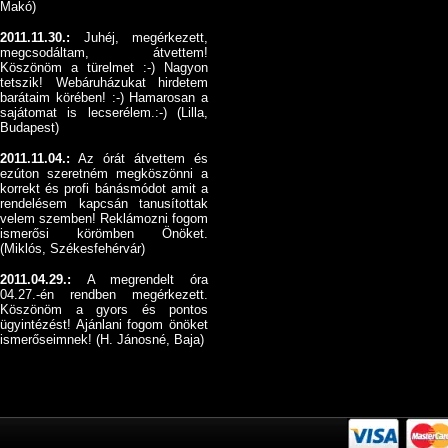
Makó)
2011.11.30.:
Juhéj, megérkezett,
megcsodáltam, átvettem!
Köszönöm a türelmet :-) Nagyon
tetszik! Webáruházukat hirdetem
barátaim körében! :-) Hamarosan a
sajátomat is lecserélem.:-) (Lilla,
Budapest)
2011.11.04.:
Az órát átvettem és
ezúton szeretném megköszönni a
korrekt és profi bánásmódot amit a
rendelésem kapcsán tanusítottak
velem szemben! Reklámozni fogom
ismerősi körömben Önöket.
(Miklós, Székesfehérvár)
2011.04.29.:
A megrendelt óra
04.27.-én rendben megérkezett.
Köszönöm a gyors és pontos
ügyintézést! Ajánlani fogom önöket
ismerőseimnek! (H. Jánosné, Baja)