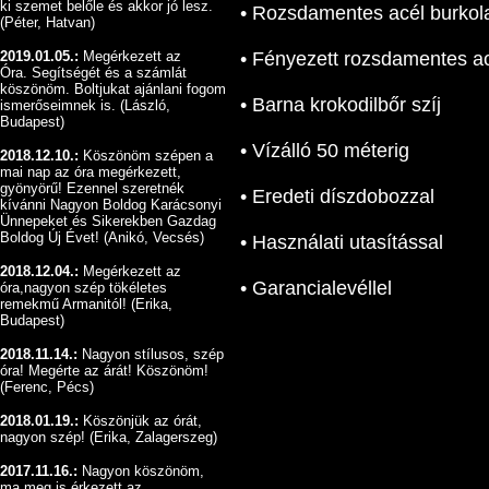
ki szemet belőle és akkor jó lesz.
• Rozsdamentes acél burkol
(Péter, Hatvan)
2019.01.05.:
Megérkezett az
• Fényezett rozsdamentes ac
Óra.
Segítségét és a számlát
köszönöm.
Boltjukat ajánlani fogom
• Barna krokodilbőr szíj
ismerőseimnek is. (László,
Budapest)
• Vízálló 50 méterig
2018.12.10.:
Köszönöm szépen a
mai nap az óra megérkezett,
gyönyörű!
Ezennel szeretnék
• Eredeti díszdobozzal
kívánni Nagyon Boldog Karácsonyi
Ünnepeket és Sikerekben Gazdag
Boldog Új Évet! (Anikó, Vecsés)
• Használati utasítással
2018.12.04.:
Megérkezett az
• Garancialevéllel
óra,nagyon szép tökéletes
remekmű Armanitól! (Erika,
Budapest)
2018.11.14.:
Nagyon stílusos, szép
óra! Megérte az árát! Köszönöm!
(Ferenc, Pécs)
2018.01.19.:
Köszönjük az órát,
nagyon szép! (Erika, Zalagerszeg)
2017.11.16.:
Nagyon köszönöm,
ma meg is érkezett az