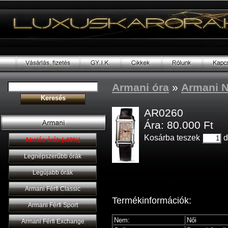
Armani óra
»
Armani N
AR0260
Ára: 80.000 Ft
Kosárba teszek
d
Akciós órák (-40%)
Legnépszerűbb órák
Legújabb órák
Armani Férfi Classic
Termékinformációk:
Armani Férfi Sport
Nem:
Női
Armani Férfi Exchange