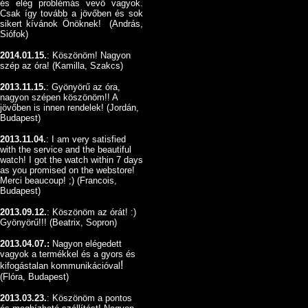
és elég problémás vevő vagyok.
Csak így tovább a jövőben és sok
sikert kívánok Önöknek! (András,
Siófok)
2014.01.15.
: Köszönöm! Nagyon
szép az óra! (Kamilla, Szakcs)
2013.11.15.
: Gyönyörű az óra,
nagyon szépen köszönöm!! A
jövőben is innen rendelek! (Jordán,
Budapest)
2013.11.04.
: I am very satisfied
with the service and the beautiful
watch! I got the watch within 7 days
as you promised on the webstore!
Merci beaucoup! ;) (Francois,
Budapest)
2013.09.12.
:
Köszönöm az órát! :)
Gyönyörű!!! (Beatrix, Sopron)
2013.04.07.:
Nagyon elégedett
vagyok a termékkel és a gyors és
!
kifogástalan kommunikációval
(Flóra, Budapest)
2013.03.23.
: Köszönöm a pontos