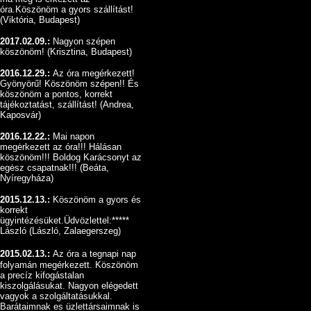
óra.Köszönöm a gyors szállítást!
(Viktória, Budapest)
2017.02.09.:
Nagyon szépen
köszönöm
!
(Krisztina, Budapest)
2016.12.29.:
Az óra megérkezett!
Gyönyörű!
Köszönöm szépen!! És
köszönöm a pontos, korrekt
tájékoztatást, szállítást!
(Andrea,
Kaposvár)
2016.12.22.:
Mai napon
megėrkezett az óra!!! Hálásan
köszönöm!!! Boldog Karácsonyt az
egėsz csapatnak!!!
(Beáta,
Nyíregyháza)
2015.12.13.:
Köszönöm a gyors és
korrekt
ügyintézésüket.Üdvözlettel:*****
László (László, Zalaegerszeg)
2015.02.13.:
Az óra a tegnapi nap
folyamán megérkezett. Köszönöm
a precíz kifogástalan
kiszolgálásukat. Nagyon elégedett
vagyok a szolgáltatásukkal.
Barátaimnak es üzlettársaimnak is