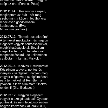
és megbízható szállítást! Nagyon
szép az óra! (Ferenc, Pécs)
2012.11.14 .:
Köszönöm szépen,
megkaptam az órát...hát még
szebb mint a képen. További óra
rendelésén gondolkozom
karácsonyra. (Éva,
Mosonmagyaróvár)
2012.07.12.:
Tisztelt Luxuskaróra!
A terméket megkaptam és nagyon
elégedett vagyok pontosságukkal,
megbízhatóságukkal. Bevallom
idegenkedtem az interneten való
megrendelésektől, de kellemesen
csalódtam. (Tamás, Miskolc)
2012.06.14.
: Kedves Luxuskaróra!
Köszönöm a gyors, pontos és
igényes kiszolgálást, nagyon meg
vagyok elégedve a szolgáltatással
és a termékkel is! Remélem a
jövőben is lesz alkalmam Önöktől
rendelni! (Dia, Budapest)
2012.05.12.
: Nagyon elégedett
vagyok a szolgáltatással! Gyorsak,
pontosak és nem legutolsó sorban
nagyon kedvezőek az áraik! (Lili,