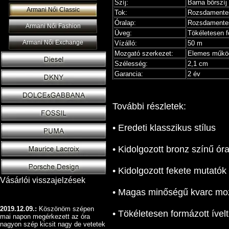
Szíj:
Barna bőrszíj
Armani Női Classic
Tok:
Rozsdamente
Óralap:
Rozsdamentes
Armani Női Fashion
Üveg:
Tökéletesen f
Armani Női Exchange
Vízálló:
50 m
Mozgató szerkezet:
Elemes működ
Szélesség:
2,1 cm
Garancia:
2 év
További részletek:
• Eredeti klasszikus stílus
• Kidolgozott bronz színű ór
• Kidolgozott fekete mutatók
Vásárlói visszajelzések
• Magas minőségű kvarc mo
2019.12.09.:
Köszönöm szépen
• Tökéletesen formázott ível
mai napon megérkezett az óra
nagyon szép kicsit nagy de vetetek