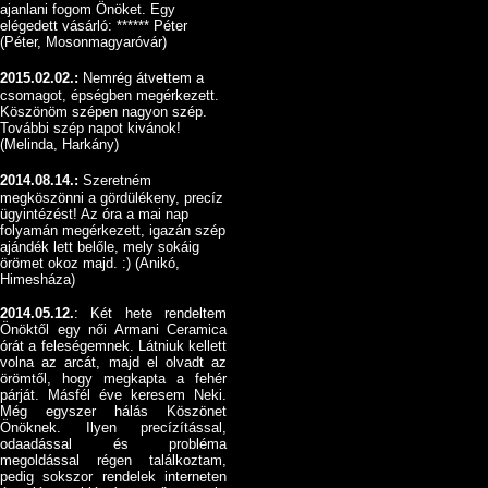
ajanlani fogom Önöket. Egy
elégedett vásárló: ****** Péter
(Péter, Mosonmagyaróvár)
2015.02.02.:
Nemrég átvettem a
csomagot, épségben megérkezett.
Köszönöm szépen nagyon szép.
További szép napot kivánok!
(Melinda, Harkány)
2014.08.14.:
Szeretném
megköszönni a gördülékeny, precíz
ügyintézést! Az óra a mai nap
folyamán megérkezett, igazán szép
ajándék lett belőle, mely sokáig
örömet okoz majd. :) (Anikó,
Himesháza)
2014.05.12.
: Két hete rendeltem
Önöktől egy női Armani Ceramica
órát a feleségemnek. Látniuk kellett
volna az arcát, majd el olvadt az
örömtől, hogy megkapta a fehér
párját. Másfél éve keresem Neki.
Még egyszer hálás Köszönet
Önöknek. Ilyen precízítással,
odaadással és probléma
megoldással régen találkoztam,
pedig sokszor rendelek interneten