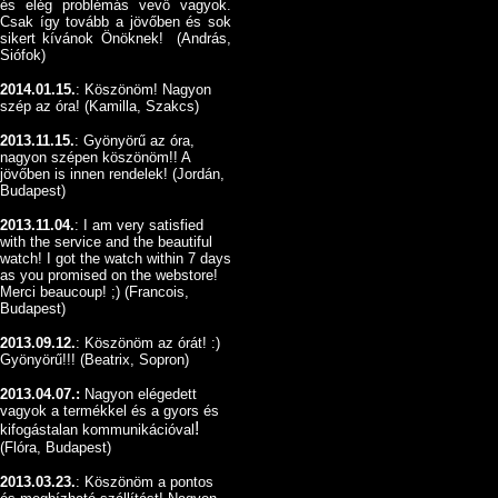
és elég problémás vevő vagyok.
Csak így tovább a jövőben és sok
sikert kívánok Önöknek! (András,
Siófok)
2014.01.15.
: Köszönöm! Nagyon
szép az óra! (Kamilla, Szakcs)
2013.11.15.
: Gyönyörű az óra,
nagyon szépen köszönöm!! A
jövőben is innen rendelek! (Jordán,
Budapest)
2013.11.04.
: I am very satisfied
with the service and the beautiful
watch! I got the watch within 7 days
as you promised on the webstore!
Merci beaucoup! ;) (Francois,
Budapest)
2013.09.12.
:
Köszönöm az órát! :)
Gyönyörű!!! (Beatrix, Sopron)
2013.04.07.:
Nagyon elégedett
vagyok a termékkel és a gyors és
!
kifogástalan kommunikációval
(Flóra, Budapest)
2013.03.23.
: Köszönöm a pontos