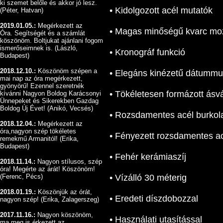
ki szemet belőle és akkor jó lesz.
• Kidolgozott acél mutatók
(Péter, Hatvan)
2019.01.05.:
Megérkezett az
• Magas minőségű kvarc mo
Óra.
Segítségét és a számlát
köszönöm.
Boltjukat ajánlani fogom
ismerőseimnek is. (László,
• Kronográf funkció
Budapest)
2018.12.10.:
Köszönöm szépen a
• Elegáns kinézetű dátummu
mai nap az óra megérkezett,
gyönyörű!
Ezennel szeretnék
• Tökéletesen formázott ásv
kívánni Nagyon Boldog Karácsonyi
Ünnepeket és Sikerekben Gazdag
Boldog Új Évet! (Anikó, Vecsés)
• Rozsdamentes acél burkola
2018.12.04.:
Megérkezett az
óra,nagyon szép tökéletes
• Fényezett rozsdamentes ac
remekmű Armanitól! (Erika,
Budapest)
• Fehér kerámiaszíj
2018.11.14.:
Nagyon stílusos, szép
óra! Megérte az árát! Köszönöm!
(Ferenc, Pécs)
• Vízálló 30 méterig
2018.01.19.:
Köszönjük az órát,
• Eredeti díszdobozzal
nagyon szép! (Erika, Zalagerszeg)
2017.11.16.:
Nagyon köszönöm,
• Használati utasítással
ma meg is érkezett az