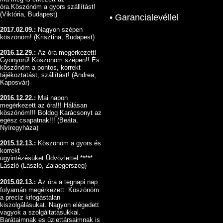
óra.Köszönöm a gyors szállítást!
(Viktória, Budapest)
• Garancialevéllel
2017.02.09.:
Nagyon szépen
köszönöm
!
(Krisztina, Budapest)
2016.12.29.:
Az óra megérkezett!
Gyönyörű!
Köszönöm szépen!! És
köszönöm a pontos, korrekt
tájékoztatást, szállítást!
(Andrea,
Kaposvár)
2016.12.22.:
Mai napon
megėrkezett az óra!!! Hálásan
köszönöm!!! Boldog Karácsonyt az
egėsz csapatnak!!!
(Beáta,
Nyíregyháza)
2015.12.13.:
Köszönöm a gyors és
korrekt
ügyintézésüket.Üdvözlettel:*****
László (László, Zalaegerszeg)
2015.02.13.:
Az óra a tegnapi nap
folyamán megérkezett. Köszönöm
a precíz kifogástalan
kiszolgálásukat. Nagyon elégedett
vagyok a szolgáltatásukkal.
Barátaimnak es üzlettársaimnak is