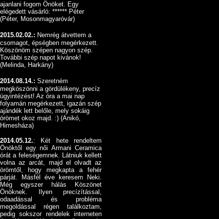
ajanlani fogom Önöket. Egy
elégedett vásárló: ****** Péter
(Péter, Mosonmagyaróvár)
2015.02.02.:
Nemrég átvettem a
csomagot, épségben megérkezett.
Köszönöm szépen nagyon szép.
További szép napot kivánok!
(Melinda, Harkány)
2014.08.14.:
Szeretném
megköszönni a gördülékeny, precíz
ügyintézést! Az óra a mai nap
folyamán megérkezett, igazán szép
ajándék lett belőle, mely sokáig
örömet okoz majd. :) (Anikó,
Himesháza)
2014.05.12.
: Két hete rendeltem
Önöktől egy női Armani Ceramica
órát a feleségemnek. Látniuk kellett
volna az arcát, majd el olvadt az
örömtől, hogy megkapta a fehér
párját. Másfél éve keresem Neki.
Még egyszer hálás Köszönet
Önöknek. Ilyen precízítással,
odaadással és probléma
megoldással régen találkoztam,
pedig sokszor rendelek interneten