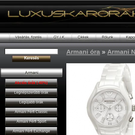
Armani óra
»
Armani N
Akciós órák (-40%)
Legnépszerűbb órák
Legújabb órák
Armani Férfi Classic
Armani Férfi Sport
Armani Férfi Exchange