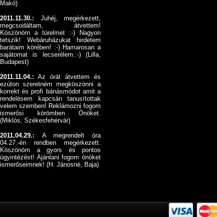
Makó)
2011.11.30.:
Juhéj, megérkezett,
megcsodáltam, átvettem!
Köszönöm a türelmet :-) Nagyon
tetszik! Webáruházukat hirdetem
barátaim körében! :-) Hamarosan a
sajátomat is lecserélem.:-) (Lilla,
Budapest)
2011.11.04.:
Az órát átvettem és
ezúton szeretném megköszönni a
korrekt és profi bánásmódot amit a
rendelésem kapcsán tanusítottak
velem szemben! Reklámozni fogom
ismerősi körömben Önöket.
(Miklós, Székesfehérvár)
2011.04.29.:
A megrendelt óra
04.27.-én rendben megérkezett.
Köszönöm a gyors és pontos
ügyintézést! Ajánlani fogom önöket
ismerőseimnek! (H. Jánosné, Baja)