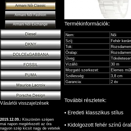
Armani Női Classic
Armani Női Fashion
Termékinformációk:
Armani Női Exchange
Nem:
Női
Szíj:
Fehér kerám
Tok:
Rozsdament
Óralap:
Rozsdament
Üveg:
Tökéletesen
Vízálló:
30 m
Mozgató szerkezet:
Elemes műk
Szélesség:
3,8 cm
Garancia:
2 év
További részletek:
Vásárlói visszajelzések
• Eredeti klasszikus stílus
2019.12.09.:
Köszönöm szépen
mai napon megérkezett az óra
• Kidolgozott fehér színű óra
nagyon szép kicsit nagy de vetetek