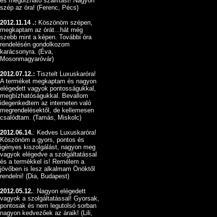
és megbízható szállítást! Nagyon
szép az óra! (Ferenc, Pécs)
2012.11.14 .:
Köszönöm szépen,
megkaptam az órát...hát még
szebb mint a képen. További óra
rendelésén gondolkozom
karácsonyra. (Éva,
Mosonmagyaróvár)
2012.07.12.:
Tisztelt Luxuskaróra!
A terméket megkaptam és nagyon
elégedett vagyok pontosságukkal,
megbízhatóságukkal. Bevallom
idegenkedtem az interneten való
megrendelésektől, de kellemesen
csalódtam. (Tamás, Miskolc)
2012.06.14.
: Kedves Luxuskaróra!
Köszönöm a gyors, pontos és
igényes kiszolgálást, nagyon meg
vagyok elégedve a szolgáltatással
és a termékkel is! Remélem a
jövőben is lesz alkalmam Önöktől
rendelni! (Dia, Budapest)
2012.05.12.
: Nagyon elégedett
vagyok a szolgáltatással! Gyorsak,
pontosak és nem legutolsó sorban
nagyon kedvezőek az áraik! (Lili,